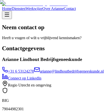
Home
Diensten
Werkwijze
Over Arianne
Contact
Neem contact op
Heeft u vragen of wilt u vrijblijvend kennismaken?
Contactgegevens
Arianne Lindhout Bedrijfsgeneeskunde
+31 6 53124278
arianne@lindhoutbedrijfsgeneeskunde.nl
Connect op LinkedIn
Regio Utrecht en omgeving
BIG
79044982301